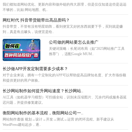
我们都知道网站优化、更新内容和做外链的伟大原理，但是仅仅知道这些是远远
不够的，比如:网站地图、机..
网红时代 抖音带货能带出高品质吗？
抖音带货，不管有没有明星助阵，看到便宜又好的东西就要下手，买到就是赚
到，真是有点噱头，说便宜是给..
公司做的网站要怎么去推广
关键词策略‌：长尾词布局（如“2025网站推广工具
推荐”），适配Google MUM..
长沙做APP开发定制需要多少成本？
对于企业来说，拥有一个定制化的APP可以帮助提高品牌知名度、扩大市场份额
和提供更好的用户体验。
长沙网站制作如何提升网站速度？长沙网站..
AI工具（如机器学习模型）可扫描全站，识别未压缩图片、冗余代码或服务器延
迟问题，并提供修复建议。
衡阳网站制作的基本流程，衡阳网站公司一..
网站制作遵循 规划→设计→开发→测试→运营 的闭环流程。新手建议从
WordPress建站起步，逐..