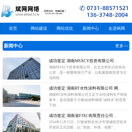
首页
网站建设
网站优化
新闻中心
走进斌网
新闻中心
更多>>
成功签定 湖南MSXCY投资有限公司 ..
湖南MSXCY投资有限公司，在北京和长沙设有办
公室，是一家聚焦医疗产业，以私募股权投资为主
业的投..
成功签定 湖南RT水性涂料有限公司 网..
湖南RT水性涂料有限公司立足于水性涂料生产研发
多年，是在国家大力推动涂料领域"油转水"的背景
下创..
成功签定 湖南省FJXC有限责任公司 ..
2024年11月21日，FJ新材料在长沙市望城经济技术
开发区正式启航，以 “高效、环保、创新” ..