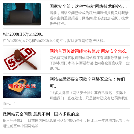
国家安全部：这种“特殊”网络技术服务涉..
当前，网络空间已经成为境外间谍情报机关对我渗
透窃密的重要渠道，网络间谍活动愈加活跃，技术
攻击精准..
Win2008(IIS7)win200..
在 Win2008(iis 7.0)和Win2003(iis 6.0) 中，默认设置是特别严格和..
网站首页关键词经常被篡改 网站安全怎么..
网站首页被篡改说明你网站程序有漏洞导致被上传
了脚本后门木马 从而进行篡改内容被百度收录一些
BC内..
网站被黑还要交罚款？网络安全法：你们
可..
“很多人觉得《网络安全法》离自己很远，实际上
可能我们一直在违法，只是暂时还没有处罚到我们
而已。”
做网站安全问题 意想不到！国内多数的企..
据不完全统计，目前国内网站总量已达到700万余个，同比上一年度增加30%，并
超过前五年中国网站净..