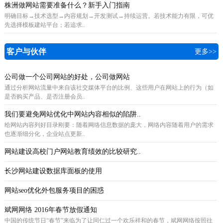
株洲做网站需要准备什么？新手入门指南
明确目标→技术选型→内容规划→开发测试→持续运营。若技术能力有限，可优
先选择模板建站平台；若追求..
客户与伙伴
更多>>
公司做一个公司网站的好处，公司做网站
通过分析网站流量中来自该社交媒体平台的比例、这些用户在网站上的行为（如
是否购买产品、是否注册会员..
我们要避免网站优化中网站内容相似的陷阱..
给网站内容列好目录刚要：随着网络信息数据的庞大，网络内容随着用户的需求
也逐渐细分化，企业站点更新..
网站建设高校门户网站教育绩效的比较研究..
长沙网站建设数据库面板的使用
网站seo优化外包服务项目的困惑
斌网网络 2016年春节放假通知
中国的传统节日“春节”来临为了让同仁过一个欢乐祥和的春节，斌网网络按照往