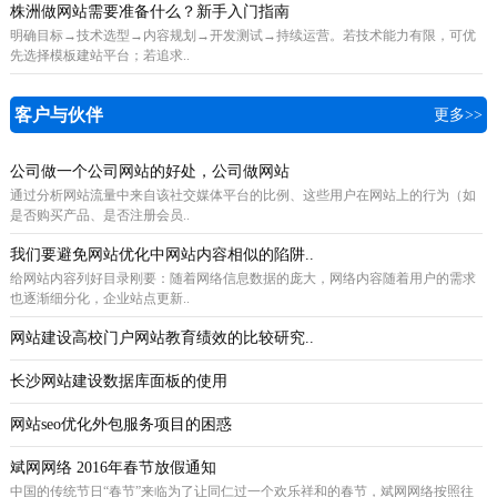
株洲做网站需要准备什么？新手入门指南
明确目标→技术选型→内容规划→开发测试→持续运营。若技术能力有限，可优
先选择模板建站平台；若追求..
客户与伙伴
更多>>
公司做一个公司网站的好处，公司做网站
通过分析网站流量中来自该社交媒体平台的比例、这些用户在网站上的行为（如
是否购买产品、是否注册会员..
我们要避免网站优化中网站内容相似的陷阱..
给网站内容列好目录刚要：随着网络信息数据的庞大，网络内容随着用户的需求
也逐渐细分化，企业站点更新..
网站建设高校门户网站教育绩效的比较研究..
长沙网站建设数据库面板的使用
网站seo优化外包服务项目的困惑
斌网网络 2016年春节放假通知
中国的传统节日“春节”来临为了让同仁过一个欢乐祥和的春节，斌网网络按照往