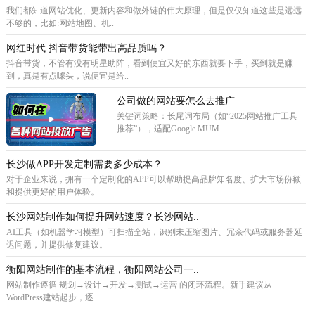
我们都知道网站优化、更新内容和做外链的伟大原理，但是仅仅知道这些是远远
不够的，比如:网站地图、机..
网红时代 抖音带货能带出高品质吗？
抖音带货，不管有没有明星助阵，看到便宜又好的东西就要下手，买到就是赚
到，真是有点噱头，说便宜是给..
公司做的网站要怎么去推广
关键词策略‌：长尾词布局（如“2025网站推广工具
推荐”），适配Google MUM..
长沙做APP开发定制需要多少成本？
对于企业来说，拥有一个定制化的APP可以帮助提高品牌知名度、扩大市场份额
和提供更好的用户体验。
长沙网站制作如何提升网站速度？长沙网站..
AI工具（如机器学习模型）可扫描全站，识别未压缩图片、冗余代码或服务器延
迟问题，并提供修复建议。
衡阳网站制作的基本流程，衡阳网站公司一..
网站制作遵循 规划→设计→开发→测试→运营 的闭环流程。新手建议从
WordPress建站起步，逐..