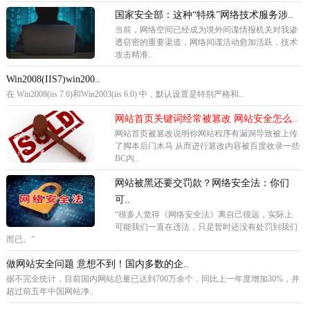
国家安全部：这种“特殊”网络技术服务涉..
当前，网络空间已经成为境外间谍情报机关对我渗
透窃密的重要渠道，网络间谍活动愈加活跃，技术
攻击精准..
Win2008(IIS7)win200..
在 Win2008(iis 7.0)和Win2003(iis 6.0) 中，默认设置是特别严格和..
网站首页关键词经常被篡改 网站安全怎么..
网站首页被篡改说明你网站程序有漏洞导致被上传
了脚本后门木马 从而进行篡改内容被百度收录一些
BC内..
网站被黑还要交罚款？网络安全法：你们
可..
“很多人觉得《网络安全法》离自己很远，实际上
可能我们一直在违法，只是暂时还没有处罚到我们
而已。”
做网站安全问题 意想不到！国内多数的企..
据不完全统计，目前国内网站总量已达到700万余个，同比上一年度增加30%，并
超过前五年中国网站净..