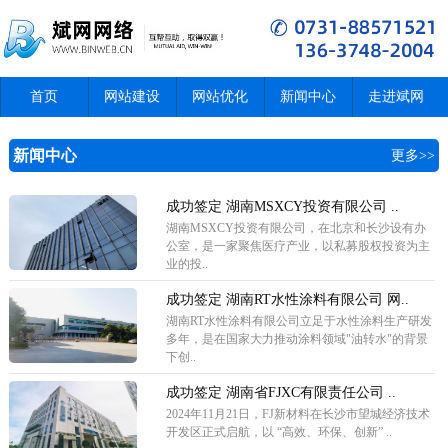
首页
网站建设
网站优化
新闻中心
走进斌网
新闻中心
更多>>
成功签定 湖南MSXCY投资有限公司 ..
湖南MSXCY投资有限公司，在北京和长沙设有办
公室，是一家聚焦医疗产业，以私募股权投资为主
业的投..
成功签定 湖南RT水性涂料有限公司 网..
湖南RT水性涂料有限公司立足于水性涂料生产研发
多年，是在国家大力推动涂料领域"油转水"的背景
下创..
成功签定 湖南省FJXC有限责任公司 ..
2024年11月21日，FJ新材料在长沙市望城经济技术
开发区正式启航，以 “高效、环保、创新” ..