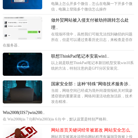
电脑上怎么开多个微信，怎么在电脑一下开多个微
信，电脑上登陆多个微信怎么操作
做外贸网站被入侵支付被劫持跳转怎么处
理..
在现场环境中，虽然我们可能无法找到确切的问题
所在，但是可以通过查看历史日志，来检查是否存
在服务器..
联想ThinkPad笔记本安装win1..
以上就是联想ThinkPad笔记本新旧机型安装win10系
统的方法，特别注意的是GPT分区安装完..
国家安全部：这种“特殊”网络技术服务涉..
当前，网络空间已经成为境外间谍情报机关对我渗
透窃密的重要渠道，网络间谍活动愈加活跃，技术
攻击精准..
Win2008(IIS7)win200..
在 Win2008(iis 7.0)和Win2003(iis 6.0) 中，默认设置是特别严格和..
网站首页关键词经常被篡改 网站安全怎么..
网站首页被篡改说明你网站程序有漏洞导致被上传