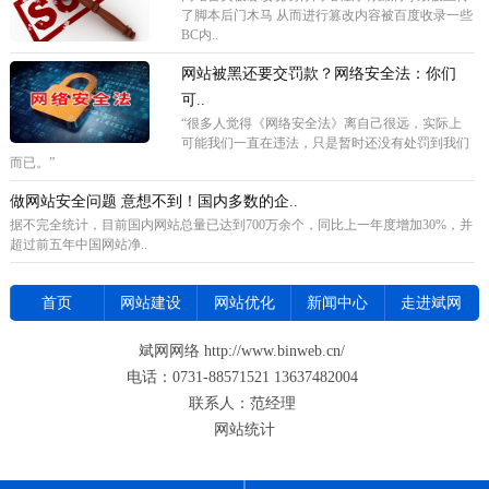
了脚本后门木马 从而进行篡改内容被百度收录一些
BC内..
网站被黑还要交罚款？网络安全法：你们
可..
“很多人觉得《网络安全法》离自己很远，实际上
可能我们一直在违法，只是暂时还没有处罚到我们
而已。”
做网站安全问题 意想不到！国内多数的企..
据不完全统计，目前国内网站总量已达到700万余个，同比上一年度增加30%，并
超过前五年中国网站净..
首页
网站建设
网站优化
新闻中心
走进斌网
斌网网络 http://www.binweb.cn/
电话：0731-88571521 13637482004
联系人：范经理
网站统计