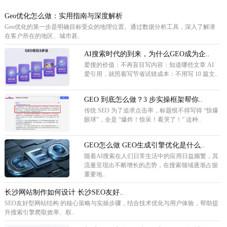
Geo优化怎么做：实用指南与深度解析
Geo优化的第一步是明确目标受众的地理位置。通过数据分析工具，深入了解潜
在客户所在的地区、城市甚..
AI搜索时代的到来，为什么GEO成为企..
爱搜的价值：不再盲目写内容：知道哪些文章 AI
爱引用，就照着写节省试错成本：不用写 10 篇文..
GEO 到底怎么做？3 步实操框架帮你..
传统 SEO 为了追求点击率，标题恨不得写得 “惊爆
眼球”，全是 “爆炸！惊呆！看哭了！” 这种..
GEO怎么做 GEO生成引擎优化是什么..
随着AI搜索在人们日常生活中的应用日益频繁，其
流量呈现出不断增长的态势，在搜索领域逐渐占据
重要地..
长沙网站制作如何设计 长沙SEO友好..
SEO友好型网站结构 的核心策略与实操步骤，结合技术优化与用户体验，帮助提
升搜索引擎爬取效率、权..