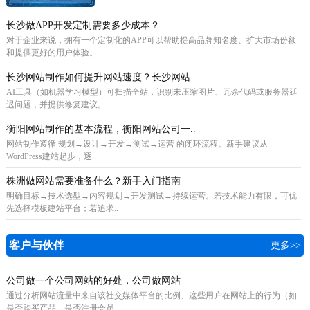
长沙做APP开发定制需要多少成本？
对于企业来说，拥有一个定制化的APP可以帮助提高品牌知名度、扩大市场份额
和提供更好的用户体验。
长沙网站制作如何提升网站速度？长沙网站..
AI工具（如机器学习模型）可扫描全站，识别未压缩图片、冗余代码或服务器延
迟问题，并提供修复建议。
衡阳网站制作的基本流程，衡阳网站公司一..
网站制作遵循 规划→设计→开发→测试→运营 的闭环流程。新手建议从
WordPress建站起步，逐..
株洲做网站需要准备什么？新手入门指南
明确目标→技术选型→内容规划→开发测试→持续运营。若技术能力有限，可优
先选择模板建站平台；若追求..
客户与伙伴
更多>>
公司做一个公司网站的好处，公司做网站
通过分析网站流量中来自该社交媒体平台的比例、这些用户在网站上的行为（如
是否购买产品、是否注册会员..