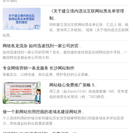
亚市场的..
《关于建立境内违法互联网站黑名单管理
制..
同时建立违法互联网站黑名单记录、汇总上 报、核
实、查询等工作机制。 现将《关于境内违法互联网
站黑..
网络鱼龙混杂 如何迅速找到一家公司的官..
如何迅速找到一家公司的官网？首先，最快捷的途径就是在招聘信息中寻找，一
般招聘信息都会有公司简介和..
专业网络营销一条龙服务 长沙网站制作
形象定位、口碑传递、舆论监测，维护良好的公众形象。
网站核心免费推广策略 ‌S..
用工具（如Ahrefs/5118）筛选搜索量>100、竞争度
低的场景化长尾词（例：“2025静音..
做一个新网站但用挖掘的老域名建设网站并..
个人觉得利用的外链分析和建站历史清空能够帮助我们挖掘老域名并评估其潜
力，而快速起站和出权重则需要..