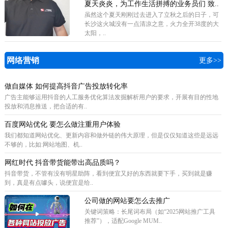
夏天炎炎，为工作生活拼搏的业务员们 致..
虽然这个夏天刚刚过去进入了立秋之后的日子，可
长沙这火城没有一点清凉之意，火力全开38度的大
太阳，..
网络营销
更多>>
做自媒体 如何提高抖音广告投放转化率
广告主能够运用抖音的人工服务优化算法发掘解析用户的要求，开展有目的性地
投放和消息推送，把合适的有..
百度网站优化 要怎么做注重用户体验
我们都知道网站优化、更新内容和做外链的伟大原理，但是仅仅知道这些是远远
不够的，比如:网站地图、机..
网红时代 抖音带货能带出高品质吗？
抖音带货，不管有没有明星助阵，看到便宜又好的东西就要下手，买到就是赚
到，真是有点噱头，说便宜是给..
公司做的网站要怎么去推广
关键词策略‌：长尾词布局（如“2025网站推广工具
推荐”），适配Google MUM..