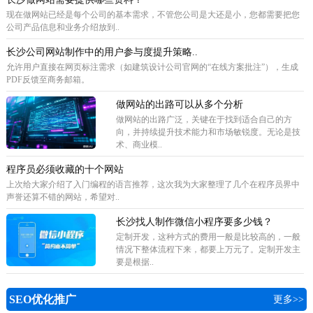
现在做网站已经是每个公司的基本需求，不管您公司是大还是小，您都需要把您
公司产品信息和业务介绍放到..
长沙公司网站制作中的用户参与度提升策略..
允许用户直接在网页标注需求（如建筑设计公司官网的“在线方案批注”），生成
PDF反馈至商务邮箱。
做网站的出路可以从多个分析
做网站的出路广泛，关键在于找到适合自己的方
向，并持续提升技术能力和市场敏锐度。无论是技
术、商业模..
程序员必须收藏的十个网站
上次给大家介绍了入门编程的语言推荐，这次我为大家整理了几个在程序员界中
声誉还算不错的网站，希望对..
长沙找人制作微信小程序要多少钱？
定制开发，这种方式的费用一般是比较高的，一般
情况下整体流程下来，都要上万元了。定制开发主
要是根据..
SEO优化推广
更多>>