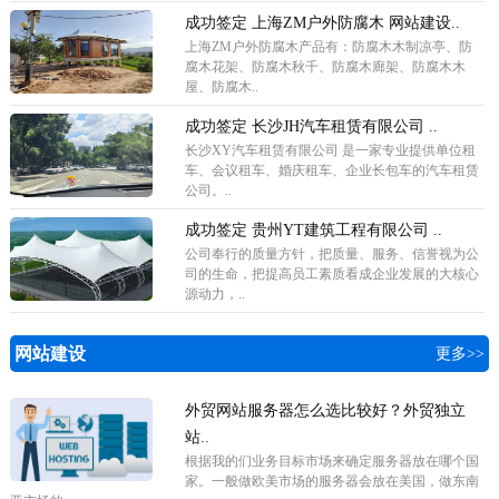
成功签定 上海ZM户外防腐木 网站建设..
上海ZM户外防腐木产品有：防腐木木制凉亭、防
腐木花架、防腐木秋千、防腐木廊架、防腐木木
屋、防腐木..
成功签定 长沙JH汽车租赁有限公司 ..
长沙XY汽车租赁有限公司 是一家专业提供单位租
车、会议租车、婚庆租车、企业长包车的汽车租赁
公司。..
成功签定 贵州YT建筑工程有限公司 ..
公司奉行的质量方针，把质量、服务、信誉视为公
司的生命，把提高员工素质看成企业发展的大核心
源动力，..
网站建设
更多>>
外贸网站服务器怎么选比较好？外贸独立
站..
根据我的们业务目标市场来确定服务器放在哪个国
家。一般做欧美市场的服务器会放在美国，做东南