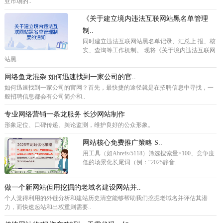
亚市场的..
《关于建立境内违法互联网站黑名单管理
制..
同时建立违法互联网站黑名单记录、汇总上 报、核
实、查询等工作机制。 现将《关于境内违法互联网
站黑..
网络鱼龙混杂 如何迅速找到一家公司的官..
如何迅速找到一家公司的官网？首先，最快捷的途径就是在招聘信息中寻找，一
般招聘信息都会有公司简介和..
专业网络营销一条龙服务 长沙网站制作
形象定位、口碑传递、舆论监测，维护良好的公众形象。
网站核心免费推广策略 ‌S..
用工具（如Ahrefs/5118）筛选搜索量>100、竞争度
低的场景化长尾词（例：“2025静音..
做一个新网站但用挖掘的老域名建设网站并..
个人觉得利用的外链分析和建站历史清空能够帮助我们挖掘老域名并评估其潜
力，而快速起站和出权重则需要..