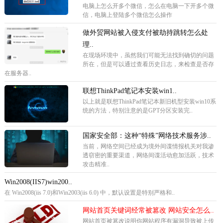
电脑上怎么开多个微信，怎么在电脑一下开多个微
信，电脑上登陆多个微信怎么操作
做外贸网站被入侵支付被劫持跳转怎么处
理..
在现场环境中，虽然我们可能无法找到确切的问题
所在，但是可以通过查看历史日志，来检查是否存
在服务器..
联想ThinkPad笔记本安装win1..
以上就是联想ThinkPad笔记本新旧机型安装win10系
统的方法，特别注意的是GPT分区安装完..
国家安全部：这种“特殊”网络技术服务涉..
当前，网络空间已经成为境外间谍情报机关对我渗
透窃密的重要渠道，网络间谍活动愈加活跃，技术
攻击精准..
Win2008(IIS7)win200..
在 Win2008(iis 7.0)和Win2003(iis 6.0) 中，默认设置是特别严格和..
网站首页关键词经常被篡改 网站安全怎么..
网站首页被篡改说明你网站程序有漏洞导致被上传