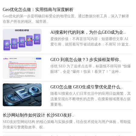
Geo优化怎么做：实用指南与深度解析
Geo优化的第一步是明确目标受众的地理位置。通过数据分析工具，深入了解潜
在客户所在的地区、城市甚..
AI搜索时代的到来，为什么GEO成为企..
爱搜的价值：不再盲目写内容：知道哪些文章 AI
爱引用，就照着写节省试错成本：不用写 10 篇文..
GEO 到底怎么做？3 步实操框架帮你..
传统 SEO 为了追求点击率，标题恨不得写得 “惊爆
眼球”，全是 “爆炸！惊呆！看哭了！” 这种..
GEO怎么做 GEO生成引擎优化是什么..
随着AI搜索在人们日常生活中的应用日益频繁，其
流量呈现出不断增长的态势，在搜索领域逐渐占据
重要地..
长沙网站制作如何设计 长沙SEO友好..
SEO友好型网站结构 的核心策略与实操步骤，结合技术优化与用户体验，帮助提
升搜索引擎爬取效率、权..