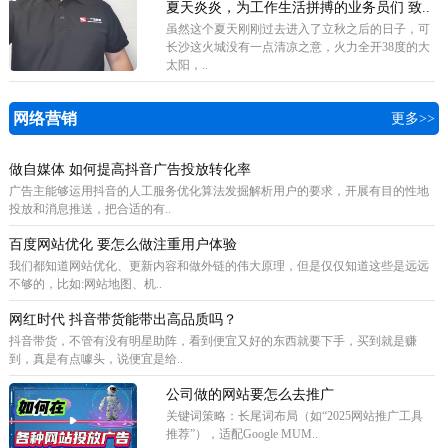
夏天炎炎，为工作生活拼搏的业务员们 致..
虽然这个夏天刚刚过去进入了立秋之后的日子，可
长沙这火城没有一点清凉之意，火力全开38度的大
太阳，..
网络营销
更多>>
做自媒体 如何提高抖音广告投放转化率
广告主能够运用抖音的人工服务优化算法发掘解析用户的要求，开展有目的性地
投放和消息推送，把合适的有..
百度网站优化 要怎么做注重用户体验
我们都知道网站优化、更新内容和做外链的伟大原理，但是仅仅知道这些是远远
不够的，比如:网站地图、机..
网红时代 抖音带货能带出高品质吗？
抖音带货，不管有没有明星助阵，看到便宜又好的东西就要下手，买到就是赚
到，真是有点噱头，说便宜是给..
公司做的网站要怎么去推广
关键词策略‌：长尾词布局（如“2025网站推广工具
推荐”），适配Google MUM..