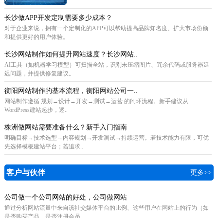
长沙做APP开发定制需要多少成本？
对于企业来说，拥有一个定制化的APP可以帮助提高品牌知名度、扩大市场份额
和提供更好的用户体验。
长沙网站制作如何提升网站速度？长沙网站..
AI工具（如机器学习模型）可扫描全站，识别未压缩图片、冗余代码或服务器延
迟问题，并提供修复建议。
衡阳网站制作的基本流程，衡阳网站公司一..
网站制作遵循 规划→设计→开发→测试→运营 的闭环流程。新手建议从
WordPress建站起步，逐..
株洲做网站需要准备什么？新手入门指南
明确目标→技术选型→内容规划→开发测试→持续运营。若技术能力有限，可优
先选择模板建站平台；若追求..
客户与伙伴
更多>>
公司做一个公司网站的好处，公司做网站
通过分析网站流量中来自该社交媒体平台的比例、这些用户在网站上的行为（如
是否购买产品、是否注册会员..