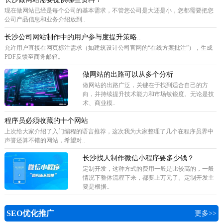
现在做网站已经是每个公司的基本需求，不管您公司是大还是小，您都需要把您
公司产品信息和业务介绍放到..
长沙公司网站制作中的用户参与度提升策略..
允许用户直接在网页标注需求（如建筑设计公司官网的“在线方案批注”），生成
PDF反馈至商务邮箱。
做网站的出路可以从多个分析
做网站的出路广泛，关键在于找到适合自己的方
向，并持续提升技术能力和市场敏锐度。无论是技
术、商业模..
程序员必须收藏的十个网站
上次给大家介绍了入门编程的语言推荐，这次我为大家整理了几个在程序员界中
声誉还算不错的网站，希望对..
长沙找人制作微信小程序要多少钱？
定制开发，这种方式的费用一般是比较高的，一般
情况下整体流程下来，都要上万元了。定制开发主
要是根据..
SEO优化推广
更多>>