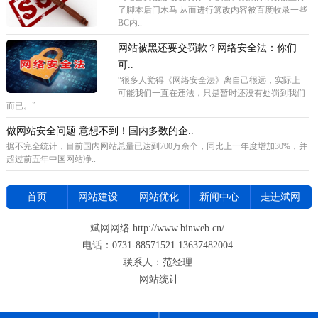
了脚本后门木马 从而进行篡改内容被百度收录一些
BC内..
网站被黑还要交罚款？网络安全法：你们
可..
“很多人觉得《网络安全法》离自己很远，实际上
可能我们一直在违法，只是暂时还没有处罚到我们
而已。”
做网站安全问题 意想不到！国内多数的企..
据不完全统计，目前国内网站总量已达到700万余个，同比上一年度增加30%，并
超过前五年中国网站净..
首页
网站建设
网站优化
新闻中心
走进斌网
斌网网络 http://www.binweb.cn/
电话：0731-88571521 13637482004
联系人：范经理
网站统计