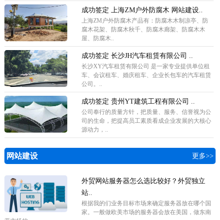
成功签定 上海ZM户外防腐木 网站建设..
上海ZM户外防腐木产品有：防腐木木制凉亭、防
腐木花架、防腐木秋千、防腐木廊架、防腐木木
屋、防腐木..
成功签定 长沙JH汽车租赁有限公司 ..
长沙XY汽车租赁有限公司 是一家专业提供单位租
车、会议租车、婚庆租车、企业长包车的汽车租赁
公司。..
成功签定 贵州YT建筑工程有限公司 ..
公司奉行的质量方针，把质量、服务、信誉视为公
司的生命，把提高员工素质看成企业发展的大核心
源动力，..
网站建设
更多>>
外贸网站服务器怎么选比较好？外贸独立
站..
根据我的们业务目标市场来确定服务器放在哪个国
家。一般做欧美市场的服务器会放在美国，做东南