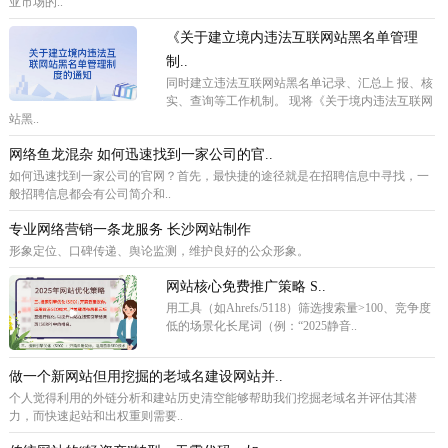
亚市场的..
《关于建立境内违法互联网站黑名单管理
制..
同时建立违法互联网站黑名单记录、汇总上 报、核
实、查询等工作机制。 现将《关于境内违法互联网
站黑..
网络鱼龙混杂 如何迅速找到一家公司的官..
如何迅速找到一家公司的官网？首先，最快捷的途径就是在招聘信息中寻找，一
般招聘信息都会有公司简介和..
专业网络营销一条龙服务 长沙网站制作
形象定位、口碑传递、舆论监测，维护良好的公众形象。
网站核心免费推广策略 ‌S..
用工具（如Ahrefs/5118）筛选搜索量>100、竞争度
低的场景化长尾词（例：“2025静音..
做一个新网站但用挖掘的老域名建设网站并..
个人觉得利用的外链分析和建站历史清空能够帮助我们挖掘老域名并评估其潜
力，而快速起站和出权重则需要..