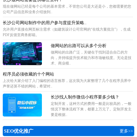
现在做网站已经是每个公司的基本需求，不管您公司是大还是小，您都需要把您
公司产品信息和业务介绍放到..
长沙公司网站制作中的用户参与度提升策略..
允许用户直接在网页标注需求（如建筑设计公司官网的“在线方案批注”），生成
PDF反馈至商务邮箱。
做网站的出路可以从多个分析
做网站的出路广泛，关键在于找到适合自己的方
向，并持续提升技术能力和市场敏锐度。无论是技
术、商业模..
程序员必须收藏的十个网站
上次给大家介绍了入门编程的语言推荐，这次我为大家整理了几个在程序员界中
声誉还算不错的网站，希望对..
长沙找人制作微信小程序要多少钱？
定制开发，这种方式的费用一般是比较高的，一般
情况下整体流程下来，都要上万元了。定制开发主
要是根据..
SEO优化推广
更多>>