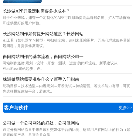
长沙做APP开发定制需要多少成本？
对于企业来说，拥有一个定制化的APP可以帮助提高品牌知名度、扩大市场份额
和提供更好的用户体验。
长沙网站制作如何提升网站速度？长沙网站..
AI工具（如机器学习模型）可扫描全站，识别未压缩图片、冗余代码或服务器延
迟问题，并提供修复建议。
衡阳网站制作的基本流程，衡阳网站公司一..
网站制作遵循 规划→设计→开发→测试→运营 的闭环流程。新手建议从
WordPress建站起步，逐..
株洲做网站需要准备什么？新手入门指南
明确目标→技术选型→内容规划→开发测试→持续运营。若技术能力有限，可优
先选择模板建站平台；若追求..
客户与伙伴
更多>>
公司做一个公司网站的好处，公司做网站
通过分析网站流量中来自该社交媒体平台的比例、这些用户在网站上的行为（如
是否购买产品、是否注册会员..