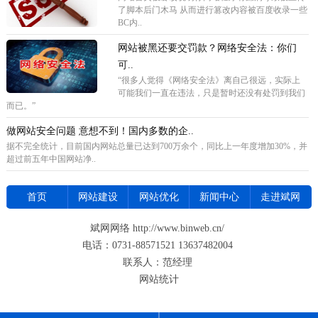
了脚本后门木马 从而进行篡改内容被百度收录一些
BC内..
网站被黑还要交罚款？网络安全法：你们
可..
“很多人觉得《网络安全法》离自己很远，实际上
可能我们一直在违法，只是暂时还没有处罚到我们
而已。”
做网站安全问题 意想不到！国内多数的企..
据不完全统计，目前国内网站总量已达到700万余个，同比上一年度增加30%，并
超过前五年中国网站净..
首页
网站建设
网站优化
新闻中心
走进斌网
斌网网络 http://www.binweb.cn/
电话：0731-88571521 13637482004
联系人：范经理
网站统计