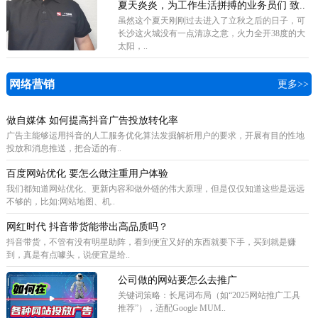
夏天炎炎，为工作生活拼搏的业务员们 致..
虽然这个夏天刚刚过去进入了立秋之后的日子，可
长沙这火城没有一点清凉之意，火力全开38度的大
太阳，..
网络营销
更多>>
做自媒体 如何提高抖音广告投放转化率
广告主能够运用抖音的人工服务优化算法发掘解析用户的要求，开展有目的性地
投放和消息推送，把合适的有..
百度网站优化 要怎么做注重用户体验
我们都知道网站优化、更新内容和做外链的伟大原理，但是仅仅知道这些是远远
不够的，比如:网站地图、机..
网红时代 抖音带货能带出高品质吗？
抖音带货，不管有没有明星助阵，看到便宜又好的东西就要下手，买到就是赚
到，真是有点噱头，说便宜是给..
公司做的网站要怎么去推广
关键词策略‌：长尾词布局（如“2025网站推广工具
推荐”），适配Google MUM..