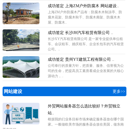
成功签定 上海ZM户外防腐木 网站建设..
上海ZM户外防腐木产品有：防腐木木制凉亭、防
腐木花架、防腐木秋千、防腐木廊架、防腐木木
屋、防腐木..
成功签定 长沙JH汽车租赁有限公司 ..
长沙XY汽车租赁有限公司 是一家专业提供单位租
车、会议租车、婚庆租车、企业长包车的汽车租赁
公司。..
成功签定 贵州YT建筑工程有限公司 ..
公司奉行的质量方针，把质量、服务、信誉视为公
司的生命，把提高员工素质看成企业发展的大核心
源动力，..
网站建设
更多>>
外贸网站服务器怎么选比较好？外贸独立
站..
根据我的们业务目标市场来确定服务器放在哪个国
家。一般做欧美市场的服务器会放在美国，做东南