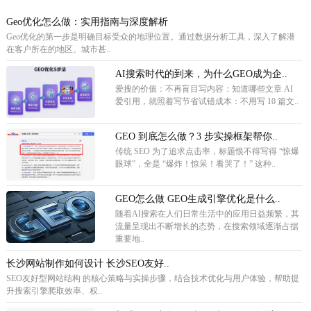
Geo优化怎么做：实用指南与深度解析
Geo优化的第一步是明确目标受众的地理位置。通过数据分析工具，深入了解潜
在客户所在的地区、城市甚..
AI搜索时代的到来，为什么GEO成为企..
爱搜的价值：不再盲目写内容：知道哪些文章 AI
爱引用，就照着写节省试错成本：不用写 10 篇文..
GEO 到底怎么做？3 步实操框架帮你..
传统 SEO 为了追求点击率，标题恨不得写得 “惊爆
眼球”，全是 “爆炸！惊呆！看哭了！” 这种..
GEO怎么做 GEO生成引擎优化是什么..
随着AI搜索在人们日常生活中的应用日益频繁，其
流量呈现出不断增长的态势，在搜索领域逐渐占据
重要地..
长沙网站制作如何设计 长沙SEO友好..
SEO友好型网站结构 的核心策略与实操步骤，结合技术优化与用户体验，帮助提
升搜索引擎爬取效率、权..