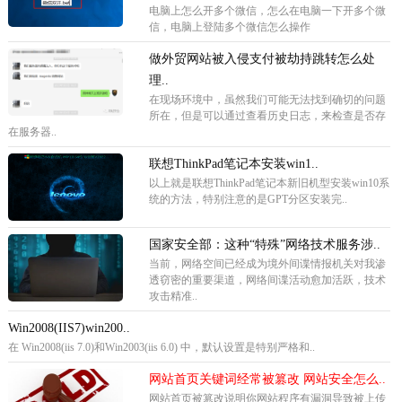
电脑上怎么开多个微信，怎么在电脑一下开多个微
信，电脑上登陆多个微信怎么操作
做外贸网站被入侵支付被劫持跳转怎么处
理..
在现场环境中，虽然我们可能无法找到确切的问题
所在，但是可以通过查看历史日志，来检查是否存
在服务器..
联想ThinkPad笔记本安装win1..
以上就是联想ThinkPad笔记本新旧机型安装win10系
统的方法，特别注意的是GPT分区安装完..
国家安全部：这种“特殊”网络技术服务涉..
当前，网络空间已经成为境外间谍情报机关对我渗
透窃密的重要渠道，网络间谍活动愈加活跃，技术
攻击精准..
Win2008(IIS7)win200..
在 Win2008(iis 7.0)和Win2003(iis 6.0) 中，默认设置是特别严格和..
网站首页关键词经常被篡改 网站安全怎么..
网站首页被篡改说明你网站程序有漏洞导致被上传