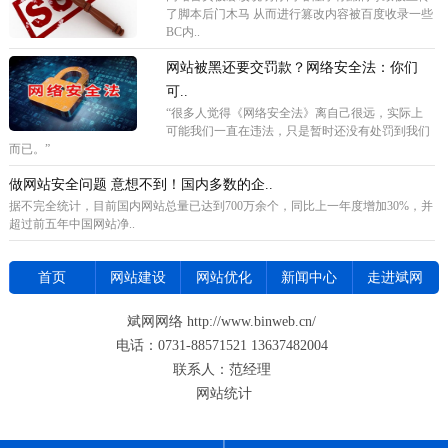
了脚本后门木马 从而进行篡改内容被百度收录一些
BC内..
网站被黑还要交罚款？网络安全法：你们
可..
“很多人觉得《网络安全法》离自己很远，实际上
可能我们一直在违法，只是暂时还没有处罚到我们
而已。”
做网站安全问题 意想不到！国内多数的企..
据不完全统计，目前国内网站总量已达到700万余个，同比上一年度增加30%，并
超过前五年中国网站净..
首页
网站建设
网站优化
新闻中心
走进斌网
斌网网络 http://www.binweb.cn/
电话：0731-88571521 13637482004
联系人：范经理
网站统计