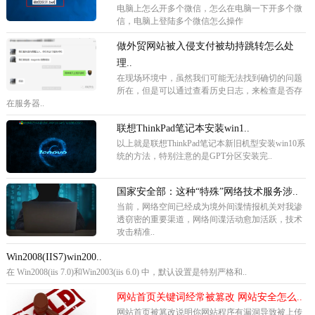
电脑上怎么开多个微信，怎么在电脑一下开多个微
信，电脑上登陆多个微信怎么操作
做外贸网站被入侵支付被劫持跳转怎么处
理..
在现场环境中，虽然我们可能无法找到确切的问题
所在，但是可以通过查看历史日志，来检查是否存
在服务器..
联想ThinkPad笔记本安装win1..
以上就是联想ThinkPad笔记本新旧机型安装win10系
统的方法，特别注意的是GPT分区安装完..
国家安全部：这种“特殊”网络技术服务涉..
当前，网络空间已经成为境外间谍情报机关对我渗
透窃密的重要渠道，网络间谍活动愈加活跃，技术
攻击精准..
Win2008(IIS7)win200..
在 Win2008(iis 7.0)和Win2003(iis 6.0) 中，默认设置是特别严格和..
网站首页关键词经常被篡改 网站安全怎么..
网站首页被篡改说明你网站程序有漏洞导致被上传