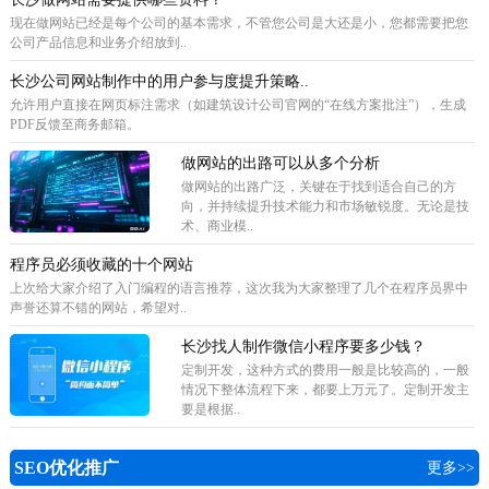
现在做网站已经是每个公司的基本需求，不管您公司是大还是小，您都需要把您
公司产品信息和业务介绍放到..
长沙公司网站制作中的用户参与度提升策略..
允许用户直接在网页标注需求（如建筑设计公司官网的“在线方案批注”），生成
PDF反馈至商务邮箱。
做网站的出路可以从多个分析
做网站的出路广泛，关键在于找到适合自己的方
向，并持续提升技术能力和市场敏锐度。无论是技
术、商业模..
程序员必须收藏的十个网站
上次给大家介绍了入门编程的语言推荐，这次我为大家整理了几个在程序员界中
声誉还算不错的网站，希望对..
长沙找人制作微信小程序要多少钱？
定制开发，这种方式的费用一般是比较高的，一般
情况下整体流程下来，都要上万元了。定制开发主
要是根据..
SEO优化推广
更多>>