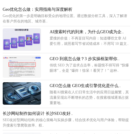
Geo优化怎么做：实用指南与深度解析
Geo优化的第一步是明确目标受众的地理位置。通过数据分析工具，深入了解潜
在客户所在的地区、城市甚..
AI搜索时代的到来，为什么GEO成为企..
爱搜的价值：不再盲目写内容：知道哪些文章 AI
爱引用，就照着写节省试错成本：不用写 10 篇文..
GEO 到底怎么做？3 步实操框架帮你..
传统 SEO 为了追求点击率，标题恨不得写得 “惊爆
眼球”，全是 “爆炸！惊呆！看哭了！” 这种..
GEO怎么做 GEO生成引擎优化是什么..
随着AI搜索在人们日常生活中的应用日益频繁，其
流量呈现出不断增长的态势，在搜索领域逐渐占据
重要地..
长沙网站制作如何设计 长沙SEO友好..
SEO友好型网站结构 的核心策略与实操步骤，结合技术优化与用户体验，帮助提
升搜索引擎爬取效率、权..