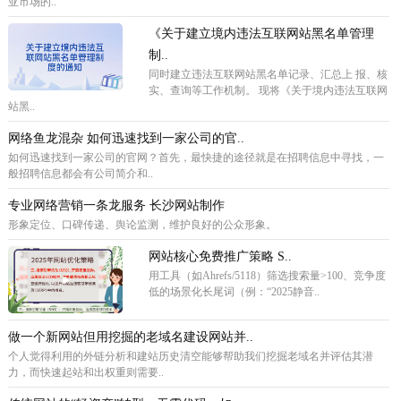
亚市场的..
《关于建立境内违法互联网站黑名单管理
制..
同时建立违法互联网站黑名单记录、汇总上 报、核
实、查询等工作机制。 现将《关于境内违法互联网
站黑..
网络鱼龙混杂 如何迅速找到一家公司的官..
如何迅速找到一家公司的官网？首先，最快捷的途径就是在招聘信息中寻找，一
般招聘信息都会有公司简介和..
专业网络营销一条龙服务 长沙网站制作
形象定位、口碑传递、舆论监测，维护良好的公众形象。
网站核心免费推广策略 ‌S..
用工具（如Ahrefs/5118）筛选搜索量>100、竞争度
低的场景化长尾词（例：“2025静音..
做一个新网站但用挖掘的老域名建设网站并..
个人觉得利用的外链分析和建站历史清空能够帮助我们挖掘老域名并评估其潜
力，而快速起站和出权重则需要..