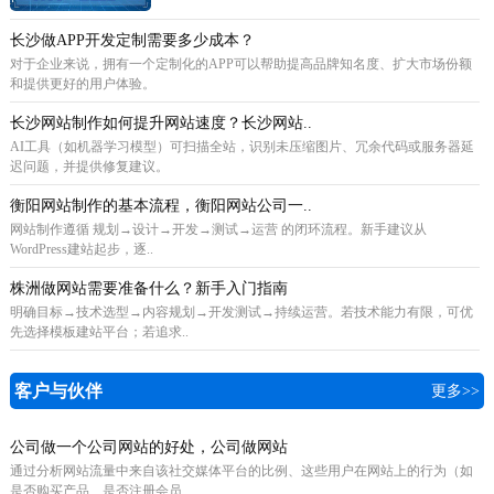
长沙做APP开发定制需要多少成本？
对于企业来说，拥有一个定制化的APP可以帮助提高品牌知名度、扩大市场份额
和提供更好的用户体验。
长沙网站制作如何提升网站速度？长沙网站..
AI工具（如机器学习模型）可扫描全站，识别未压缩图片、冗余代码或服务器延
迟问题，并提供修复建议。
衡阳网站制作的基本流程，衡阳网站公司一..
网站制作遵循 规划→设计→开发→测试→运营 的闭环流程。新手建议从
WordPress建站起步，逐..
株洲做网站需要准备什么？新手入门指南
明确目标→技术选型→内容规划→开发测试→持续运营。若技术能力有限，可优
先选择模板建站平台；若追求..
客户与伙伴
更多>>
公司做一个公司网站的好处，公司做网站
通过分析网站流量中来自该社交媒体平台的比例、这些用户在网站上的行为（如
是否购买产品、是否注册会员..