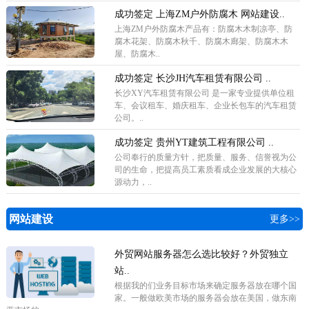
成功签定 上海ZM户外防腐木 网站建设..
上海ZM户外防腐木产品有：防腐木木制凉亭、防
腐木花架、防腐木秋千、防腐木廊架、防腐木木
屋、防腐木..
成功签定 长沙JH汽车租赁有限公司 ..
长沙XY汽车租赁有限公司 是一家专业提供单位租
车、会议租车、婚庆租车、企业长包车的汽车租赁
公司。..
成功签定 贵州YT建筑工程有限公司 ..
公司奉行的质量方针，把质量、服务、信誉视为公
司的生命，把提高员工素质看成企业发展的大核心
源动力，..
网站建设
更多>>
外贸网站服务器怎么选比较好？外贸独立
站..
根据我的们业务目标市场来确定服务器放在哪个国
家。一般做欧美市场的服务器会放在美国，做东南