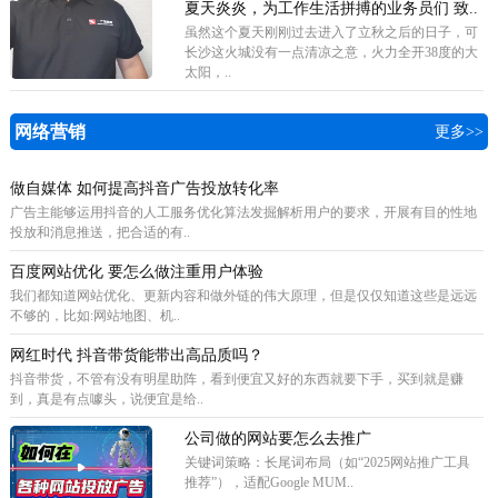
夏天炎炎，为工作生活拼搏的业务员们 致..
虽然这个夏天刚刚过去进入了立秋之后的日子，可
长沙这火城没有一点清凉之意，火力全开38度的大
太阳，..
网络营销
更多>>
做自媒体 如何提高抖音广告投放转化率
广告主能够运用抖音的人工服务优化算法发掘解析用户的要求，开展有目的性地
投放和消息推送，把合适的有..
百度网站优化 要怎么做注重用户体验
我们都知道网站优化、更新内容和做外链的伟大原理，但是仅仅知道这些是远远
不够的，比如:网站地图、机..
网红时代 抖音带货能带出高品质吗？
抖音带货，不管有没有明星助阵，看到便宜又好的东西就要下手，买到就是赚
到，真是有点噱头，说便宜是给..
公司做的网站要怎么去推广
关键词策略‌：长尾词布局（如“2025网站推广工具
推荐”），适配Google MUM..