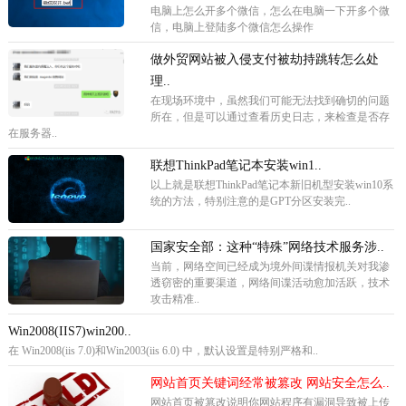
电脑上怎么开多个微信，怎么在电脑一下开多个微
信，电脑上登陆多个微信怎么操作
做外贸网站被入侵支付被劫持跳转怎么处
理..
在现场环境中，虽然我们可能无法找到确切的问题
所在，但是可以通过查看历史日志，来检查是否存
在服务器..
联想ThinkPad笔记本安装win1..
以上就是联想ThinkPad笔记本新旧机型安装win10系
统的方法，特别注意的是GPT分区安装完..
国家安全部：这种“特殊”网络技术服务涉..
当前，网络空间已经成为境外间谍情报机关对我渗
透窃密的重要渠道，网络间谍活动愈加活跃，技术
攻击精准..
Win2008(IIS7)win200..
在 Win2008(iis 7.0)和Win2003(iis 6.0) 中，默认设置是特别严格和..
网站首页关键词经常被篡改 网站安全怎么..
网站首页被篡改说明你网站程序有漏洞导致被上传