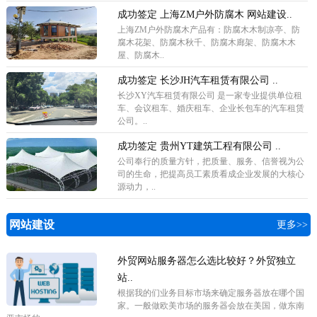
成功签定 上海ZM户外防腐木 网站建设..
上海ZM户外防腐木产品有：防腐木木制凉亭、防
腐木花架、防腐木秋千、防腐木廊架、防腐木木
屋、防腐木..
成功签定 长沙JH汽车租赁有限公司 ..
长沙XY汽车租赁有限公司 是一家专业提供单位租
车、会议租车、婚庆租车、企业长包车的汽车租赁
公司。..
成功签定 贵州YT建筑工程有限公司 ..
公司奉行的质量方针，把质量、服务、信誉视为公
司的生命，把提高员工素质看成企业发展的大核心
源动力，..
网站建设
更多>>
外贸网站服务器怎么选比较好？外贸独立
站..
根据我的们业务目标市场来确定服务器放在哪个国
家。一般做欧美市场的服务器会放在美国，做东南