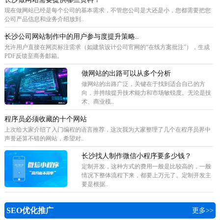
现在做网站已经是每个公司的基本需求，不管您公司是大还是小，您都需要把您
公司产品信息和业务介绍放到..
长沙公司网站制作中的用户参与度提升策略..
允许用户直接在网页标注需求（如建筑设计公司官网的“在线方案批注”），生成
PDF反馈至商务邮箱。
做网站的出路可以从多个分析
做网站的出路广泛，关键在于找到适合自己的方
向，并持续提升技术能力和市场敏锐度。无论是技
术、商业模..
程序员必须收藏的十个网站
上次给大家介绍了入门编程的语言推荐，这次我为大家整理了几个在程序员界中
声誉还算不错的网站，希望对..
长沙找人制作微信小程序要多少钱？
定制开发，这种方式的费用一般是比较高的，一般
情况下整体流程下来，都要上万元了。定制开发主
要是根据..
SEO优化推广
更多>>