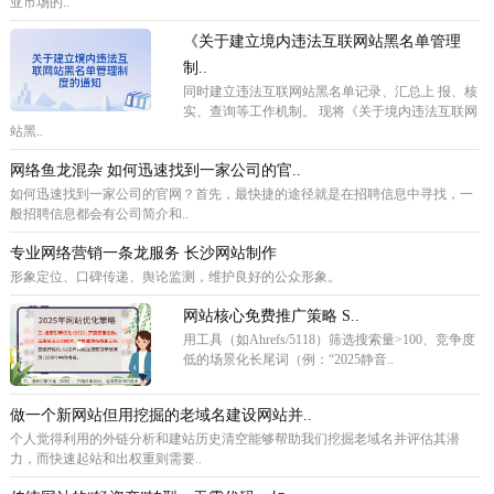
亚市场的..
《关于建立境内违法互联网站黑名单管理
制..
同时建立违法互联网站黑名单记录、汇总上 报、核
实、查询等工作机制。 现将《关于境内违法互联网
站黑..
网络鱼龙混杂 如何迅速找到一家公司的官..
如何迅速找到一家公司的官网？首先，最快捷的途径就是在招聘信息中寻找，一
般招聘信息都会有公司简介和..
专业网络营销一条龙服务 长沙网站制作
形象定位、口碑传递、舆论监测，维护良好的公众形象。
网站核心免费推广策略 ‌S..
用工具（如Ahrefs/5118）筛选搜索量>100、竞争度
低的场景化长尾词（例：“2025静音..
做一个新网站但用挖掘的老域名建设网站并..
个人觉得利用的外链分析和建站历史清空能够帮助我们挖掘老域名并评估其潜
力，而快速起站和出权重则需要..