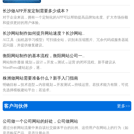
长沙做APP开发定制需要多少成本？
对于企业来说，拥有一个定制化的APP可以帮助提高品牌知名度、扩大市场份额
和提供更好的用户体验。
长沙网站制作如何提升网站速度？长沙网站..
AI工具（如机器学习模型）可扫描全站，识别未压缩图片、冗余代码或服务器延
迟问题，并提供修复建议。
衡阳网站制作的基本流程，衡阳网站公司一..
网站制作遵循 规划→设计→开发→测试→运营 的闭环流程。新手建议从
WordPress建站起步，逐..
株洲做网站需要准备什么？新手入门指南
明确目标→技术选型→内容规划→开发测试→持续运营。若技术能力有限，可优
先选择模板建站平台；若追求..
客户与伙伴
更多>>
公司做一个公司网站的好处，公司做网站
通过分析网站流量中来自该社交媒体平台的比例、这些用户在网站上的行为（如
是否购买产品、是否注册会员..