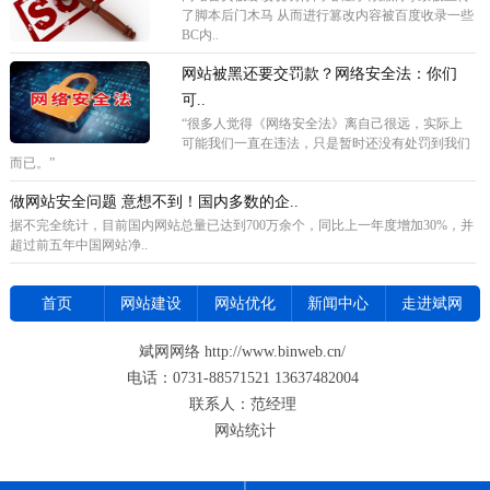
了脚本后门木马 从而进行篡改内容被百度收录一些
BC内..
网站被黑还要交罚款？网络安全法：你们
可..
“很多人觉得《网络安全法》离自己很远，实际上
可能我们一直在违法，只是暂时还没有处罚到我们
而已。”
做网站安全问题 意想不到！国内多数的企..
据不完全统计，目前国内网站总量已达到700万余个，同比上一年度增加30%，并
超过前五年中国网站净..
首页
网站建设
网站优化
新闻中心
走进斌网
斌网网络 http://www.binweb.cn/
电话：0731-88571521 13637482004
联系人：范经理
网站统计