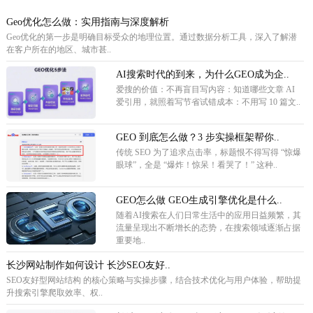
Geo优化怎么做：实用指南与深度解析
Geo优化的第一步是明确目标受众的地理位置。通过数据分析工具，深入了解潜
在客户所在的地区、城市甚..
AI搜索时代的到来，为什么GEO成为企..
爱搜的价值：不再盲目写内容：知道哪些文章 AI
爱引用，就照着写节省试错成本：不用写 10 篇文..
GEO 到底怎么做？3 步实操框架帮你..
传统 SEO 为了追求点击率，标题恨不得写得 “惊爆
眼球”，全是 “爆炸！惊呆！看哭了！” 这种..
GEO怎么做 GEO生成引擎优化是什么..
随着AI搜索在人们日常生活中的应用日益频繁，其
流量呈现出不断增长的态势，在搜索领域逐渐占据
重要地..
长沙网站制作如何设计 长沙SEO友好..
SEO友好型网站结构 的核心策略与实操步骤，结合技术优化与用户体验，帮助提
升搜索引擎爬取效率、权..