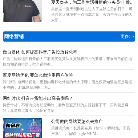
夏天炎炎，为工作生活拼搏的业务员们 致..
虽然这个夏天刚刚过去进入了立秋之后的日子，可
长沙这火城没有一点清凉之意，火力全开38度的大
太阳，..
网络营销
更多>>
做自媒体 如何提高抖音广告投放转化率
广告主能够运用抖音的人工服务优化算法发掘解析用户的要求，开展有目的性地
投放和消息推送，把合适的有..
百度网站优化 要怎么做注重用户体验
我们都知道网站优化、更新内容和做外链的伟大原理，但是仅仅知道这些是远远
不够的，比如:网站地图、机..
网红时代 抖音带货能带出高品质吗？
抖音带货，不管有没有明星助阵，看到便宜又好的东西就要下手，买到就是赚
到，真是有点噱头，说便宜是给..
公司做的网站要怎么去推广
关键词策略‌：长尾词布局（如“2025网站推广工具
推荐”），适配Google MUM..