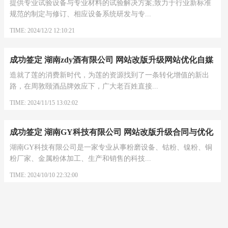
提供专业试验设备与专业材料的试验解决方案;致力于行业新标准
规范的制定与修订、相应设备系统研发与专...
TIME: 2024/12/2 12:10:21
成功签定 湖南zdy酒有限公司 网站改版升级网站优化自媒
体及小视频合同
造就了莲的消费新时代，为莲的资源找到了一条转化增值的新出
路，在周敦颐酒品牌效应下，广大老百姓直接...
TIME: 2024/11/15 13:02:02
成功签定 湖南GY科技有限公司 网站改版升级合同与优化
排名推广合同
湖南GY科技有限公司是一家专业从事粉磨设备、钴粉、镍粉、铜
粉厂家、金属粉体加工、生产和销售的科技...
TIME: 2024/10/10 22:32:00