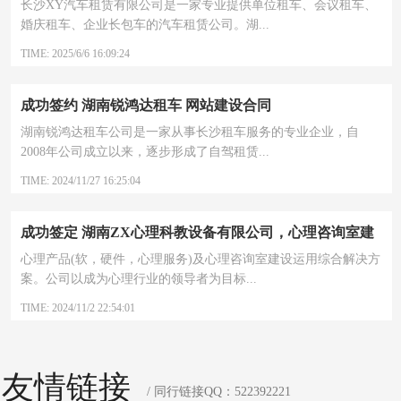
长沙XY汽车租赁有限公司是一家专业提供单位租车、会议租车、
婚庆租车、企业长包车的汽车租赁公司。湖...
TIME: 2025/6/6 16:09:24
成功签约 湖南锐鸿达租车 网站建设合同
湖南锐鸿达租车公司是一家从事长沙租车服务的专业企业，自
2008年公司成立以来，逐步形成了自驾租赁...
TIME: 2024/11/27 16:25:04
成功签定 湖南ZX心理科教设备有限公司，心理咨询室建
设公司 网站改版升级合同
心理产品(软，硬件，心理服务)及心理咨询室建设运用综合解决方
案。公司以成为心理行业的领导者为目标...
TIME: 2024/11/2 22:54:01
友情链接
/ 同行链接QQ：522392221