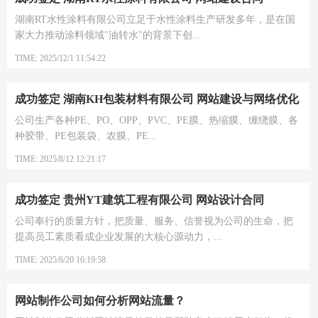
湖南RT水性涂料有限公司立足于水性涂料生产研发多年，是在国
家大力推动涂料领域"油转水"的背景下创...
TIME: 2025/12/1 11:54:22
成功签定 湖南KH包装材料有限公司 网站建设与网络优化
推广合同
公司生产各种PE、PO、OPP、PVC、PE膜、热缩膜、缠绕膜、各
种胶带、PE包装袋、农膜、PE...
TIME: 2025/8/12 12:21:17
成功签定 贵州YT建筑工程有限公司 网站设计合同
公司奉行的质量方针，把质量、服务、信誉视为公司的生命，把
提高员工素质看成企业发展的大核心源动力，...
TIME: 2025/6/20 16:19:58
网站制作公司如何分析网站流量？