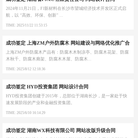
2024年11月21日，FJ新材料在长沙市望城经济技术开发区正式启
航，以 “高效、环保、创新” ...
TIME: 2025/11/22 11:53:15
成功签定 上海ZM户外防腐木 网站建设与网络优化推广合
同
上海ZM户外防腐木产品有：防腐木木制凉亭、防腐木花架、防腐
木秋千、防腐木廊架、防腐木木屋、防腐木...
TIME: 2025/8/12 12:18:36
成功签定 HYD投资集团 网站设计合同
HYD投资集团创建于2015年，总部位于湖南长沙，是一家处于快
速发展阶段的产业和金融投资集团。
TIME: 2025/6/10 16:14:29
成功签定 湖南WX科技有限公司 网站改版升级合同