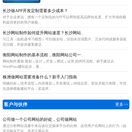
长沙做APP开发定制需要多少成本？
对于企业来说，拥有一个定制化的APP可以帮助提高品牌知名度、扩大市场份额
和提供更好的用户体验。
长沙网站制作如何提升网站速度？长沙网站..
AI工具（如机器学习模型）可扫描全站，识别未压缩图片、冗余代码或服务器延
迟问题，并提供修复建议。
衡阳网站制作的基本流程，衡阳网站公司一..
网站制作遵循 规划→设计→开发→测试→运营 的闭环流程。新手建议从
WordPress建站起步，逐..
株洲做网站需要准备什么？新手入门指南
明确目标→技术选型→内容规划→开发测试→持续运营。若技术能力有限，可优
先选择模板建站平台；若追求..
客户与伙伴
更多>>
公司做一个公司网站的好处，公司做网站
通过分析网站流量中来自该社交媒体平台的比例、这些用户在网站上的行为（如
是否购买产品、是否注册会员..