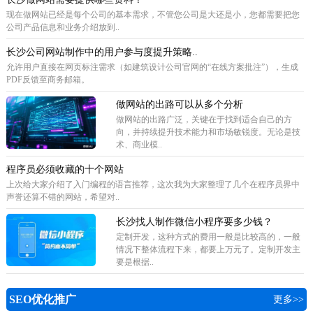
现在做网站已经是每个公司的基本需求，不管您公司是大还是小，您都需要把您
公司产品信息和业务介绍放到..
长沙公司网站制作中的用户参与度提升策略..
允许用户直接在网页标注需求（如建筑设计公司官网的“在线方案批注”），生成
PDF反馈至商务邮箱。
做网站的出路可以从多个分析
做网站的出路广泛，关键在于找到适合自己的方
向，并持续提升技术能力和市场敏锐度。无论是技
术、商业模..
程序员必须收藏的十个网站
上次给大家介绍了入门编程的语言推荐，这次我为大家整理了几个在程序员界中
声誉还算不错的网站，希望对..
长沙找人制作微信小程序要多少钱？
定制开发，这种方式的费用一般是比较高的，一般
情况下整体流程下来，都要上万元了。定制开发主
要是根据..
SEO优化推广
更多>>