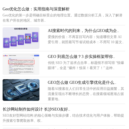
Geo优化怎么做：实用指南与深度解析
Geo优化的第一步是明确目标受众的地理位置。通过数据分析工具，深入了解潜
在客户所在的地区、城市甚..
AI搜索时代的到来，为什么GEO成为企..
爱搜的价值：不再盲目写内容：知道哪些文章 AI
爱引用，就照着写节省试错成本：不用写 10 篇文..
GEO 到底怎么做？3 步实操框架帮你..
传统 SEO 为了追求点击率，标题恨不得写得 “惊爆
眼球”，全是 “爆炸！惊呆！看哭了！” 这种..
GEO怎么做 GEO生成引擎优化是什么..
随着AI搜索在人们日常生活中的应用日益频繁，其
流量呈现出不断增长的态势，在搜索领域逐渐占据
重要地..
长沙网站制作如何设计 长沙SEO友好..
SEO友好型网站结构 的核心策略与实操步骤，结合技术优化与用户体验，帮助提
升搜索引擎爬取效率、权..