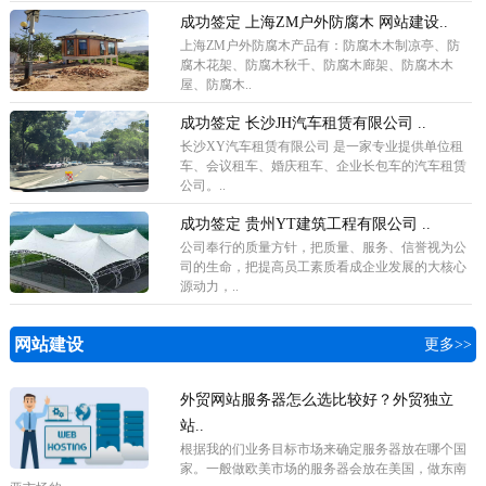
成功签定 上海ZM户外防腐木 网站建设..
上海ZM户外防腐木产品有：防腐木木制凉亭、防
腐木花架、防腐木秋千、防腐木廊架、防腐木木
屋、防腐木..
成功签定 长沙JH汽车租赁有限公司 ..
长沙XY汽车租赁有限公司 是一家专业提供单位租
车、会议租车、婚庆租车、企业长包车的汽车租赁
公司。..
成功签定 贵州YT建筑工程有限公司 ..
公司奉行的质量方针，把质量、服务、信誉视为公
司的生命，把提高员工素质看成企业发展的大核心
源动力，..
网站建设
更多>>
外贸网站服务器怎么选比较好？外贸独立
站..
根据我的们业务目标市场来确定服务器放在哪个国
家。一般做欧美市场的服务器会放在美国，做东南