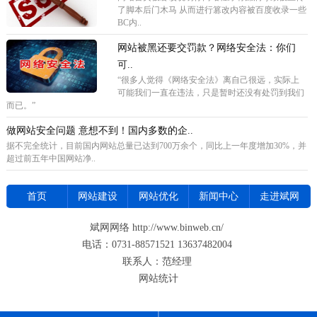
了脚本后门木马 从而进行篡改内容被百度收录一些
BC内..
网站被黑还要交罚款？网络安全法：你们
可..
“很多人觉得《网络安全法》离自己很远，实际上
可能我们一直在违法，只是暂时还没有处罚到我们
而已。”
做网站安全问题 意想不到！国内多数的企..
据不完全统计，目前国内网站总量已达到700万余个，同比上一年度增加30%，并
超过前五年中国网站净..
首页
网站建设
网站优化
新闻中心
走进斌网
斌网网络 http://www.binweb.cn/
电话：0731-88571521 13637482004
联系人：范经理
网站统计