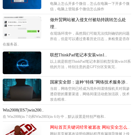
电脑上怎么开多个微信，怎么在电脑一下开多个微
信，电脑上登陆多个微信怎么操作
做外贸网站被入侵支付被劫持跳转怎么处
理..
在现场环境中，虽然我们可能无法找到确切的问题
所在，但是可以通过查看历史日志，来检查是否存
在服务器..
联想ThinkPad笔记本安装win1..
以上就是联想ThinkPad笔记本新旧机型安装win10系
统的方法，特别注意的是GPT分区安装完..
国家安全部：这种“特殊”网络技术服务涉..
当前，网络空间已经成为境外间谍情报机关对我渗
透窃密的重要渠道，网络间谍活动愈加活跃，技术
攻击精准..
Win2008(IIS7)win200..
在 Win2008(iis 7.0)和Win2003(iis 6.0) 中，默认设置是特别严格和..
网站首页关键词经常被篡改 网站安全怎么..
网站首页被篡改说明你网站程序有漏洞导致被上传