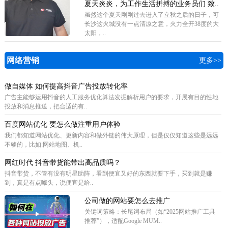
夏天炎炎，为工作生活拼搏的业务员们 致..
虽然这个夏天刚刚过去进入了立秋之后的日子，可
长沙这火城没有一点清凉之意，火力全开38度的大
太阳，..
网络营销
更多>>
做自媒体 如何提高抖音广告投放转化率
广告主能够运用抖音的人工服务优化算法发掘解析用户的要求，开展有目的性地
投放和消息推送，把合适的有..
百度网站优化 要怎么做注重用户体验
我们都知道网站优化、更新内容和做外链的伟大原理，但是仅仅知道这些是远远
不够的，比如:网站地图、机..
网红时代 抖音带货能带出高品质吗？
抖音带货，不管有没有明星助阵，看到便宜又好的东西就要下手，买到就是赚
到，真是有点噱头，说便宜是给..
公司做的网站要怎么去推广
关键词策略‌：长尾词布局（如“2025网站推广工具
推荐”），适配Google MUM..