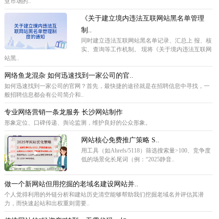
亚市场的..
《关于建立境内违法互联网站黑名单管理
制..
同时建立违法互联网站黑名单记录、汇总上 报、核
实、查询等工作机制。 现将《关于境内违法互联网
站黑..
网络鱼龙混杂 如何迅速找到一家公司的官..
如何迅速找到一家公司的官网？首先，最快捷的途径就是在招聘信息中寻找，一
般招聘信息都会有公司简介和..
专业网络营销一条龙服务 长沙网站制作
形象定位、口碑传递、舆论监测，维护良好的公众形象。
网站核心免费推广策略 ‌S..
用工具（如Ahrefs/5118）筛选搜索量>100、竞争度
低的场景化长尾词（例：“2025静音..
做一个新网站但用挖掘的老域名建设网站并..
个人觉得利用的外链分析和建站历史清空能够帮助我们挖掘老域名并评估其潜
力，而快速起站和出权重则需要..