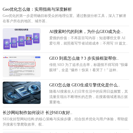
Geo优化怎么做：实用指南与深度解析
Geo优化的第一步是明确目标受众的地理位置。通过数据分析工具，深入了解潜
在客户所在的地区、城市甚..
AI搜索时代的到来，为什么GEO成为企..
爱搜的价值：不再盲目写内容：知道哪些文章 AI
爱引用，就照着写节省试错成本：不用写 10 篇文..
GEO 到底怎么做？3 步实操框架帮你..
传统 SEO 为了追求点击率，标题恨不得写得 “惊爆
眼球”，全是 “爆炸！惊呆！看哭了！” 这种..
GEO怎么做 GEO生成引擎优化是什么..
随着AI搜索在人们日常生活中的应用日益频繁，其
流量呈现出不断增长的态势，在搜索领域逐渐占据
重要地..
长沙网站制作如何设计 长沙SEO友好..
SEO友好型网站结构 的核心策略与实操步骤，结合技术优化与用户体验，帮助提
升搜索引擎爬取效率、权..