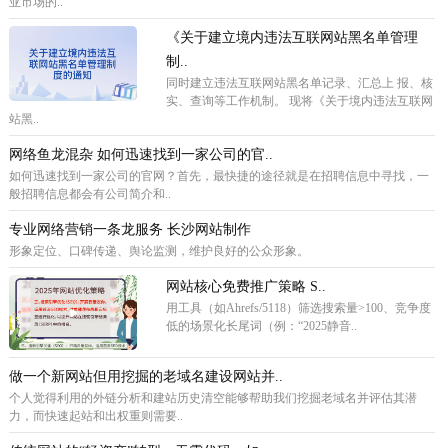
亚市场的..
《关于建立境内违法互联网站黑名单管理
制..
同时建立违法互联网站黑名单记录、汇总上 报、核
实、查询等工作机制。 现将《关于境内违法互联网
站黑..
网络鱼龙混杂 如何迅速找到一家公司的官..
如何迅速找到一家公司的官网？首先，最快捷的途径就是在招聘信息中寻找，一
般招聘信息都会有公司简介和..
专业网络营销一条龙服务 长沙网站制作
形象定位、口碑传递、舆论监测，维护良好的公众形象。
网站核心免费推广策略 ‌S..
用工具（如Ahrefs/5118）筛选搜索量>100、竞争度
低的场景化长尾词（例：“2025静音..
做一个新网站但用挖掘的老域名建设网站并..
个人觉得利用的外链分析和建站历史清空能够帮助我们挖掘老域名并评估其潜
力，而快速起站和出权重则需要..