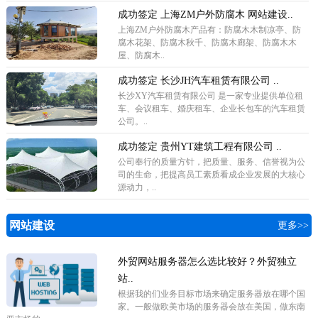
成功签定 上海ZM户外防腐木 网站建设..
上海ZM户外防腐木产品有：防腐木木制凉亭、防
腐木花架、防腐木秋千、防腐木廊架、防腐木木
屋、防腐木..
成功签定 长沙JH汽车租赁有限公司 ..
长沙XY汽车租赁有限公司 是一家专业提供单位租
车、会议租车、婚庆租车、企业长包车的汽车租赁
公司。..
成功签定 贵州YT建筑工程有限公司 ..
公司奉行的质量方针，把质量、服务、信誉视为公
司的生命，把提高员工素质看成企业发展的大核心
源动力，..
网站建设
更多>>
外贸网站服务器怎么选比较好？外贸独立
站..
根据我的们业务目标市场来确定服务器放在哪个国
家。一般做欧美市场的服务器会放在美国，做东南