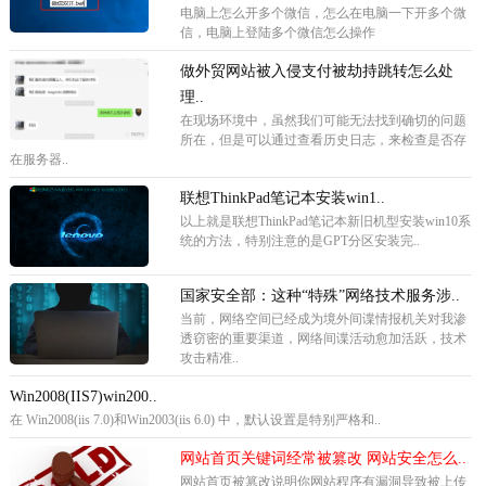
电脑上怎么开多个微信，怎么在电脑一下开多个微
信，电脑上登陆多个微信怎么操作
做外贸网站被入侵支付被劫持跳转怎么处
理..
在现场环境中，虽然我们可能无法找到确切的问题
所在，但是可以通过查看历史日志，来检查是否存
在服务器..
联想ThinkPad笔记本安装win1..
以上就是联想ThinkPad笔记本新旧机型安装win10系
统的方法，特别注意的是GPT分区安装完..
国家安全部：这种“特殊”网络技术服务涉..
当前，网络空间已经成为境外间谍情报机关对我渗
透窃密的重要渠道，网络间谍活动愈加活跃，技术
攻击精准..
Win2008(IIS7)win200..
在 Win2008(iis 7.0)和Win2003(iis 6.0) 中，默认设置是特别严格和..
网站首页关键词经常被篡改 网站安全怎么..
网站首页被篡改说明你网站程序有漏洞导致被上传