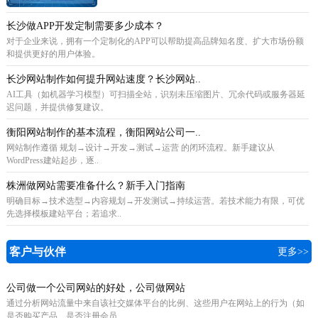
长沙做APP开发定制需要多少成本？
对于企业来说，拥有一个定制化的APP可以帮助提高品牌知名度、扩大市场份额
和提供更好的用户体验。
长沙网站制作如何提升网站速度？长沙网站..
AI工具（如机器学习模型）可扫描全站，识别未压缩图片、冗余代码或服务器延
迟问题，并提供修复建议。
衡阳网站制作的基本流程，衡阳网站公司一..
网站制作遵循 规划→设计→开发→测试→运营 的闭环流程。新手建议从
WordPress建站起步，逐..
株洲做网站需要准备什么？新手入门指南
明确目标→技术选型→内容规划→开发测试→持续运营。若技术能力有限，可优
先选择模板建站平台；若追求..
客户与伙伴
更多>>
公司做一个公司网站的好处，公司做网站
通过分析网站流量中来自该社交媒体平台的比例、这些用户在网站上的行为（如
是否购买产品、是否注册会员..