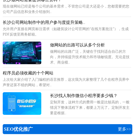
现在做网站已经是每个公司的基本需求，不管您公司是大还是小，您都需要把您
公司产品信息和业务介绍放到..
长沙公司网站制作中的用户参与度提升策略..
允许用户直接在网页标注需求（如建筑设计公司官网的“在线方案批注”），生成
PDF反馈至商务邮箱。
做网站的出路可以从多个分析
做网站的出路广泛，关键在于找到适合自己的方
向，并持续提升技术能力和市场敏锐度。无论是技
术、商业模..
程序员必须收藏的十个网站
上次给大家介绍了入门编程的语言推荐，这次我为大家整理了几个在程序员界中
声誉还算不错的网站，希望对..
长沙找人制作微信小程序要多少钱？
定制开发，这种方式的费用一般是比较高的，一般
情况下整体流程下来，都要上万元了。定制开发主
要是根据..
SEO优化推广
更多>>