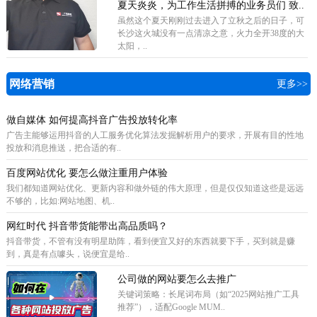
夏天炎炎，为工作生活拼搏的业务员们 致..
虽然这个夏天刚刚过去进入了立秋之后的日子，可
长沙这火城没有一点清凉之意，火力全开38度的大
太阳，..
网络营销
更多>>
做自媒体 如何提高抖音广告投放转化率
广告主能够运用抖音的人工服务优化算法发掘解析用户的要求，开展有目的性地
投放和消息推送，把合适的有..
百度网站优化 要怎么做注重用户体验
我们都知道网站优化、更新内容和做外链的伟大原理，但是仅仅知道这些是远远
不够的，比如:网站地图、机..
网红时代 抖音带货能带出高品质吗？
抖音带货，不管有没有明星助阵，看到便宜又好的东西就要下手，买到就是赚
到，真是有点噱头，说便宜是给..
公司做的网站要怎么去推广
关键词策略‌：长尾词布局（如“2025网站推广工具
推荐”），适配Google MUM..