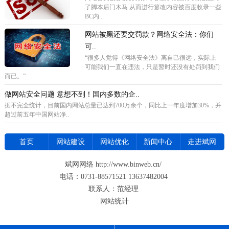
了脚本后门木马 从而进行篡改内容被百度收录一些
BC内..
网站被黑还要交罚款？网络安全法：你们
可..
“很多人觉得《网络安全法》离自己很远，实际上
可能我们一直在违法，只是暂时还没有处罚到我们
而已。”
做网站安全问题 意想不到！国内多数的企..
据不完全统计，目前国内网站总量已达到700万余个，同比上一年度增加30%，并
超过前五年中国网站净..
首页
网站建设
网站优化
新闻中心
走进斌网
斌网网络 http://www.binweb.cn/
电话：0731-88571521 13637482004
联系人：范经理
网站统计