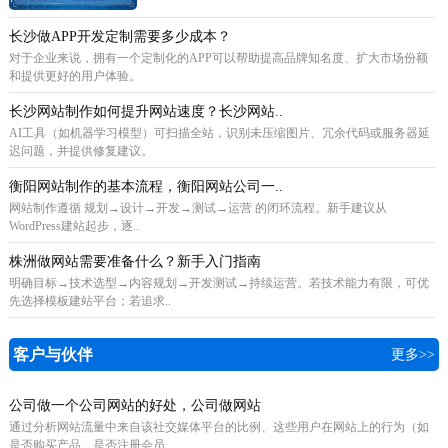
长沙做APP开发定制需要多少成本？
对于企业来说，拥有一个定制化的APP可以帮助提高品牌知名度、扩大市场份额
和提供更好的用户体验。
长沙网站制作如何提升网站速度？长沙网站..
AI工具（如机器学习模型）可扫描全站，识别未压缩图片、冗余代码或服务器延
迟问题，并提供修复建议。
衡阳网站制作的基本流程，衡阳网站公司一..
网站制作遵循 规划→设计→开发→测试→运营 的闭环流程。新手建议从
WordPress建站起步，逐..
株洲做网站需要准备什么？新手入门指南
明确目标→技术选型→内容规划→开发测试→持续运营。若技术能力有限，可优
先选择模板建站平台；若追求..
客户与伙伴
更多>>
公司做一个公司网站的好处，公司做网站
通过分析网站流量中来自该社交媒体平台的比例、这些用户在网站上的行为（如
是否购买产品、是否注册会员..