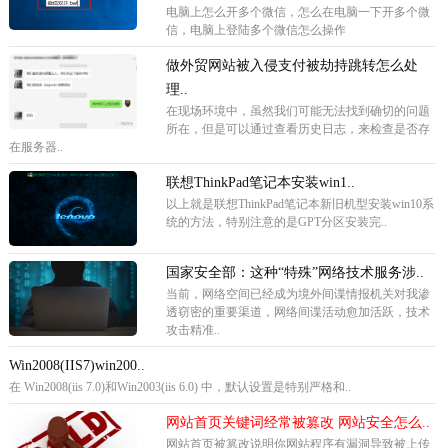
电脑上怎么开多个微信，怎么在电脑一下开多个微
信，电脑上登陆多个微信怎么操作
做外贸网站被入侵支付被劫持跳转怎么处
理..
在现场环境中，虽然我们可能无法找到确切的问题
所在，但是可以通过查看历史日志，来检查是否存
在服务器..
联想ThinkPad笔记本安装win1..
以上就是联想ThinkPad笔记本新旧机型安装win10系
统的方法，特别注意的是GPT分区安装完..
国家安全部：这种“特殊”网络技术服务涉..
当前，网络空间已经成为境外间谍情报机关对我渗
透窃密的重要渠道，网络间谍活动愈加活跃，技术
攻击精准..
Win2008(IIS7)win200..
在 Win2008(iis 7.0)和Win2003(iis 6.0) 中，默认设置是特别严格和..
网站首页关键词经常被篡改 网站安全怎么..
网站首页被篡改说明你网站程序有漏洞导致被上传