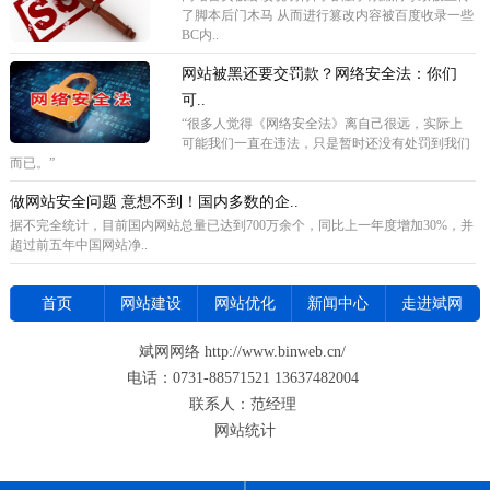
了脚本后门木马 从而进行篡改内容被百度收录一些
BC内..
网站被黑还要交罚款？网络安全法：你们
可..
“很多人觉得《网络安全法》离自己很远，实际上
可能我们一直在违法，只是暂时还没有处罚到我们
而已。”
做网站安全问题 意想不到！国内多数的企..
据不完全统计，目前国内网站总量已达到700万余个，同比上一年度增加30%，并
超过前五年中国网站净..
首页
网站建设
网站优化
新闻中心
走进斌网
斌网网络 http://www.binweb.cn/
电话：0731-88571521 13637482004
联系人：范经理
网站统计