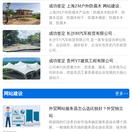
成功签定 上海ZM户外防腐木 网站建设..
上海ZM户外防腐木产品有：防腐木木制凉亭、防
腐木花架、防腐木秋千、防腐木廊架、防腐木木
屋、防腐木..
成功签定 长沙JH汽车租赁有限公司 ..
长沙XY汽车租赁有限公司 是一家专业提供单位租
车、会议租车、婚庆租车、企业长包车的汽车租赁
公司。..
成功签定 贵州YT建筑工程有限公司 ..
公司奉行的质量方针，把质量、服务、信誉视为公
司的生命，把提高员工素质看成企业发展的大核心
源动力，..
网站建设
更多>>
外贸网站服务器怎么选比较好？外贸独立
站..
根据我的们业务目标市场来确定服务器放在哪个国
家。一般做欧美市场的服务器会放在美国，做东南