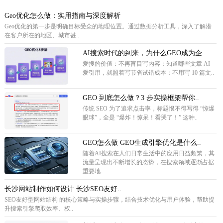
Geo优化怎么做：实用指南与深度解析
Geo优化的第一步是明确目标受众的地理位置。通过数据分析工具，深入了解潜
在客户所在的地区、城市甚..
AI搜索时代的到来，为什么GEO成为企..
爱搜的价值：不再盲目写内容：知道哪些文章 AI
爱引用，就照着写节省试错成本：不用写 10 篇文..
GEO 到底怎么做？3 步实操框架帮你..
传统 SEO 为了追求点击率，标题恨不得写得 “惊爆
眼球”，全是 “爆炸！惊呆！看哭了！” 这种..
GEO怎么做 GEO生成引擎优化是什么..
随着AI搜索在人们日常生活中的应用日益频繁，其
流量呈现出不断增长的态势，在搜索领域逐渐占据
重要地..
长沙网站制作如何设计 长沙SEO友好..
SEO友好型网站结构 的核心策略与实操步骤，结合技术优化与用户体验，帮助提
升搜索引擎爬取效率、权..