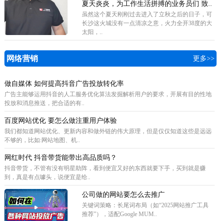
夏天炎炎，为工作生活拼搏的业务员们 致..
虽然这个夏天刚刚过去进入了立秋之后的日子，可
长沙这火城没有一点清凉之意，火力全开38度的大
太阳，..
网络营销
更多>>
做自媒体 如何提高抖音广告投放转化率
广告主能够运用抖音的人工服务优化算法发掘解析用户的要求，开展有目的性地
投放和消息推送，把合适的有..
百度网站优化 要怎么做注重用户体验
我们都知道网站优化、更新内容和做外链的伟大原理，但是仅仅知道这些是远远
不够的，比如:网站地图、机..
网红时代 抖音带货能带出高品质吗？
抖音带货，不管有没有明星助阵，看到便宜又好的东西就要下手，买到就是赚
到，真是有点噱头，说便宜是给..
公司做的网站要怎么去推广
关键词策略‌：长尾词布局（如“2025网站推广工具
推荐”），适配Google MUM..