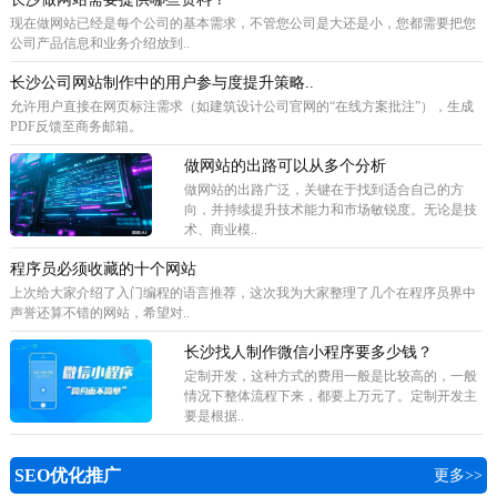
现在做网站已经是每个公司的基本需求，不管您公司是大还是小，您都需要把您
公司产品信息和业务介绍放到..
长沙公司网站制作中的用户参与度提升策略..
允许用户直接在网页标注需求（如建筑设计公司官网的“在线方案批注”），生成
PDF反馈至商务邮箱。
做网站的出路可以从多个分析
做网站的出路广泛，关键在于找到适合自己的方
向，并持续提升技术能力和市场敏锐度。无论是技
术、商业模..
程序员必须收藏的十个网站
上次给大家介绍了入门编程的语言推荐，这次我为大家整理了几个在程序员界中
声誉还算不错的网站，希望对..
长沙找人制作微信小程序要多少钱？
定制开发，这种方式的费用一般是比较高的，一般
情况下整体流程下来，都要上万元了。定制开发主
要是根据..
SEO优化推广
更多>>