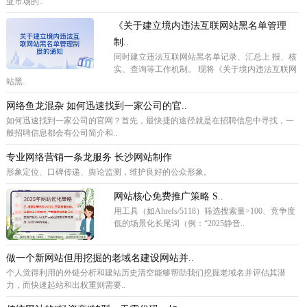
亚市场的..
《关于建立境内违法互联网站黑名单管理
制..
同时建立违法互联网站黑名单记录、汇总上 报、核
实、查询等工作机制。 现将《关于境内违法互联网
站黑..
网络鱼龙混杂 如何迅速找到一家公司的官..
如何迅速找到一家公司的官网？首先，最快捷的途径就是在招聘信息中寻找，一
般招聘信息都会有公司简介和..
专业网络营销一条龙服务 长沙网站制作
形象定位、口碑传递、舆论监测，维护良好的公众形象。
网站核心免费推广策略 ‌S..
用工具（如Ahrefs/5118）筛选搜索量>100、竞争度
低的场景化长尾词（例：“2025静音..
做一个新网站但用挖掘的老域名建设网站并..
个人觉得利用的外链分析和建站历史清空能够帮助我们挖掘老域名并评估其潜
力，而快速起站和出权重则需要..